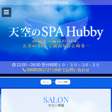
天空のSPA Hubby
12:00～26:00 受付時間１０：３０～２4：３０
09080361727
LINEでお問い合わせ
ホーム
サロン情報
天
SALON
空
サロン情報
の