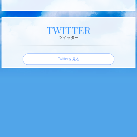
S
P
A
TWITTER
H
ツイッター
u
b
Twitterを見る
b
y
の
フ
ォ
ト
ギ